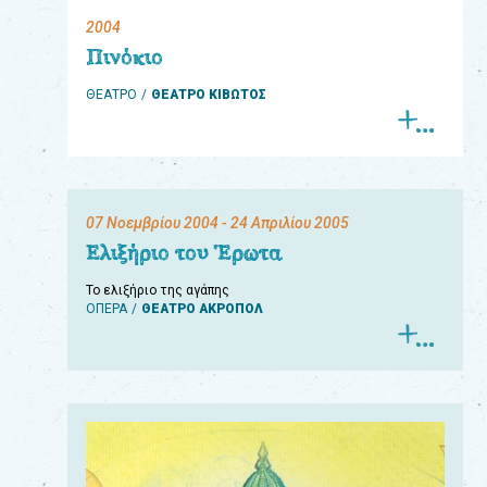
2004
eshop
Πινόκιο
0
ΘΕΑΤΡΟ
ΘΕΑΤΡΟ ΚΙΒΩΤΟΣ
Βιβλία
Εκπαιδευτικά
Παιχνίδια
07 Νοεμβρίου 2004
- 24 Απριλίου 2005
Παρακολούθηση
Ελιξήριο του Έρωτα
παραγγελίας
Το ελιξήριο της αγάπης
ΟΠΕΡΑ
ΘΕΑΤΡΟ ΑΚΡΟΠΟΛ
Έχετε
κωδικό
για
download
μουσικής;