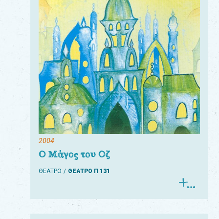
Για
τους:
γονείς
εκπαιδευτικούς
&
συλλόγους
παραγωγούς
&
2004
συνεργάτες
Ο Μάγος του Οζ
ΘΕΑΤΡΟ
ΘΕΑΤΡΟ Π 131