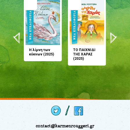
άνη
Η λίμνη των
ΤΟ ΠΑΙΧΝΙΔΙ
Έρχεσαι
άζουσες
κύκνων (2025)
ΤΗΣ ΧΑΡΑΣ
μου; Τ
αμύθι
(2025)
παραμύ
παραμύ
(2024)
contact@karmenrouggeri.gr