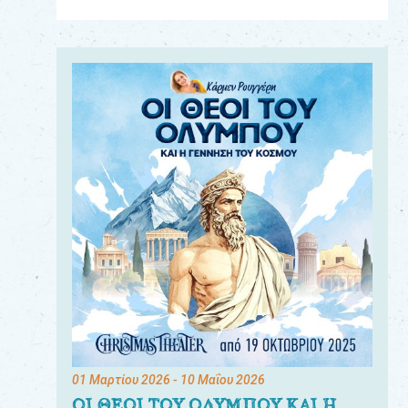
Για
τους:
γονείς
εκπαιδευτικούς
&
συλλόγους
παραγωγούς
&
συνεργάτες
01 Μαρτίου 2026
- 10 Μαΐου 2026
ΟΙ ΘΕΟΙ ΤΟΥ ΟΛΥΜΠΟΥ ΚΑΙ Η