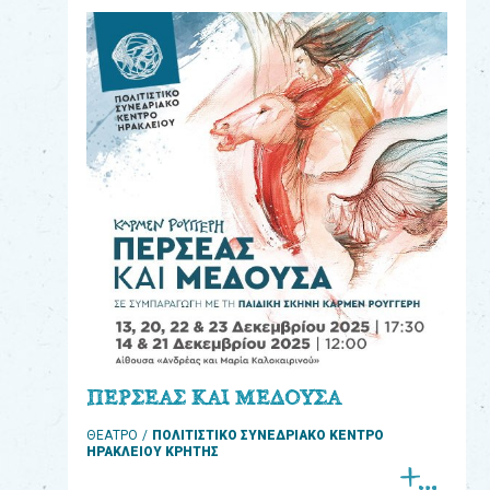
eshop
0
Βιβλία
Εκπαιδευτικά
Παιχνίδια
Παρακολούθηση
παραγγελίας
Έχετε
κωδικό
για
ΠΕΡΣΕΑΣ ΚΑΙ ΜΕΔΟΥΣΑ
download
ΘΕΑΤΡΟ
ΠΟΛΙΤΙΣΤΙΚΟ ΣΥΝΕΔΡΙΑΚΟ ΚΕΝΤΡΟ
μουσικής;
ΗΡΑΚΛΕΙΟΥ ΚΡΗΤΗΣ