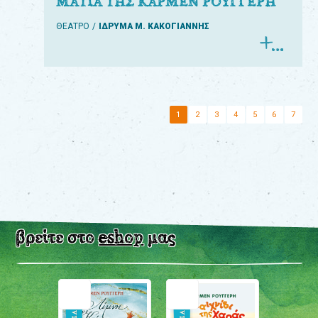
ΜΑΤΙΑ ΤΗΣ ΚΑΡΜΕΝ ΡΟΥΓΓΕΡΗ
ΘΕΑΤΡΟ
ΙΔΡΥΜΑ Μ. ΚΑΚΟΓΙΑΝΝΗΣ
1
2
3
4
5
6
7
βρείτε στο
eshop
μας