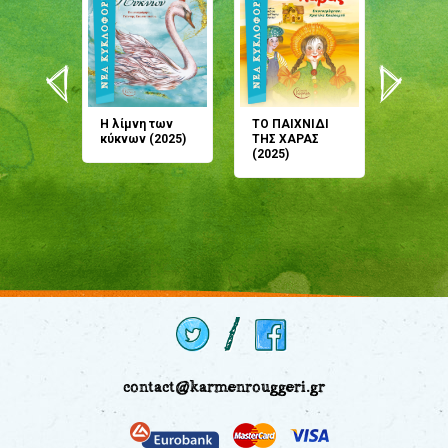
άνη
Η λίμνη των
ΤΟ ΠΑΙΧΝΙΔΙ
Έρχεσαι
άζουσες
κύκνων (2025)
ΤΗΣ ΧΑΡΑΣ
μου; Τ
αμύθι
(2025)
παραμύ
παραμύ
(2024)
contact@karmenrouggeri.gr