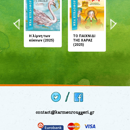
άνη
Η λίμνη των
ΤΟ ΠΑΙΧΝΙΔΙ
Έρχεσαι
άζουσες
κύκνων (2025)
ΤΗΣ ΧΑΡΑΣ
μου; Τ
αμύθι
(2025)
παραμύ
παραμύ
(2024)
contact@karmenrouggeri.gr