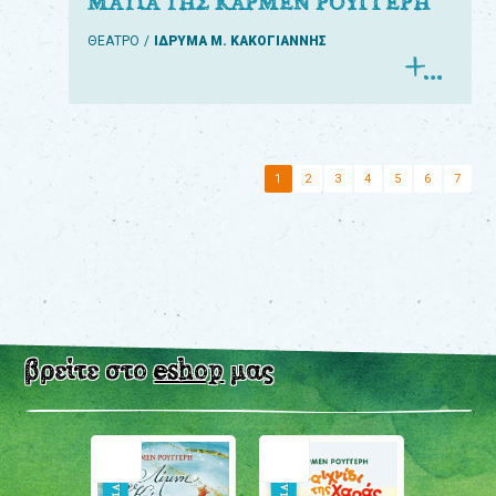
ΜΑΤΙΑ ΤΗΣ ΚΑΡΜΕΝ ΡΟΥΓΓΕΡΗ
ΘΕΑΤΡΟ
ΙΔΡΥΜΑ Μ. ΚΑΚΟΓΙΑΝΝΗΣ
1
2
3
4
5
6
7
βρείτε στο
eshop
μας