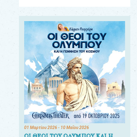
Για
τους:
γονείς
εκπαιδευτικούς
&
συλλόγους
παραγωγούς
&
συνεργάτες
01 Μαρτίου 2026
- 10 Μαΐου 2026
ΟΙ ΘΕΟΙ ΤΟΥ ΟΛΥΜΠΟΥ ΚΑΙ Η