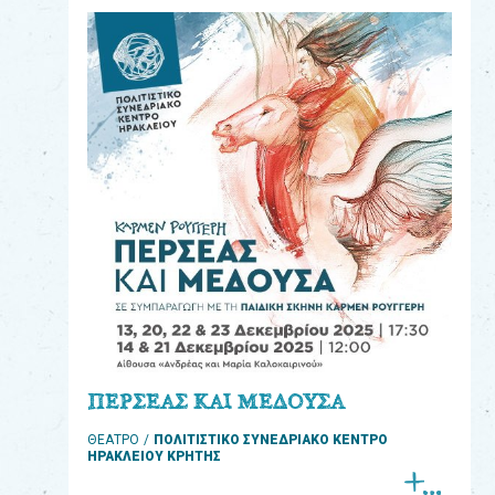
eshop
0
Βιβλία
Εκπαιδευτικά
Παιχνίδια
Παρακολούθηση
παραγγελίας
Έχετε
κωδικό
για
ΠΕΡΣΕΑΣ ΚΑΙ ΜΕΔΟΥΣΑ
download
ΘΕΑΤΡΟ
ΠΟΛΙΤΙΣΤΙΚΟ ΣΥΝΕΔΡΙΑΚΟ ΚΕΝΤΡΟ
μουσικής;
ΗΡΑΚΛΕΙΟΥ ΚΡΗΤΗΣ