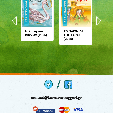
άνη
Η λίμνη των
ΤΟ ΠΑΙΧΝΙΔΙ
Έρχεσαι
άζουσες
κύκνων (2025)
ΤΗΣ ΧΑΡΑΣ
μου; Τ
αμύθι
(2025)
παραμύ
παραμύ
(2024)
contact@karmenrouggeri.gr