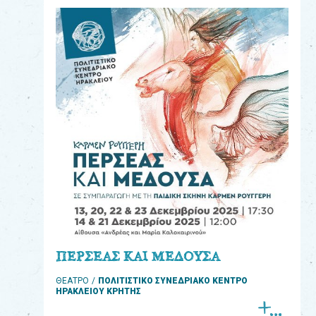
eshop
0
Βιβλία
Εκπαιδευτικά
Παιχνίδια
Παρακολούθηση
παραγγελίας
Έχετε
κωδικό
για
ΠΕΡΣΕΑΣ ΚΑΙ ΜΕΔΟΥΣΑ
download
ΘΕΑΤΡΟ
ΠΟΛΙΤΙΣΤΙΚΟ ΣΥΝΕΔΡΙΑΚΟ ΚΕΝΤΡΟ
μουσικής;
ΗΡΑΚΛΕΙΟΥ ΚΡΗΤΗΣ