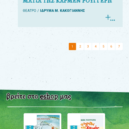
ΜΑΤΙΑ ΤΗΣ ΚΑΡΜΕΝ ΡΟΥΓΓΕΡΗ
ΘΕΑΤΡΟ
ΙΔΡΥΜΑ Μ. ΚΑΚΟΓΙΑΝΝΗΣ
1
2
3
4
5
6
7
βρείτε στο
eshop
μας