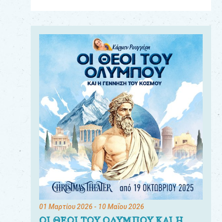
Για
τους:
γονείς
εκπαιδευτικούς
&
συλλόγους
παραγωγούς
&
συνεργάτες
01 Μαρτίου 2026
- 10 Μαΐου 2026
ΟΙ ΘΕΟΙ ΤΟΥ ΟΛΥΜΠΟΥ ΚΑΙ Η