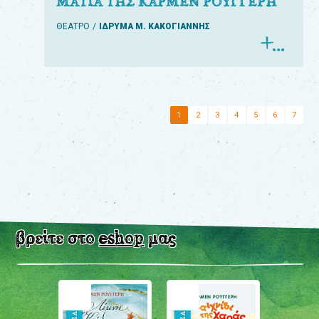
ΜΑΤΙΑ ΤΗΣ ΚΑΡΜΕΝ ΡΟΥΓΓΕΡΗ
ΘΕΑΤΡΟ
ΙΔΡΥΜΑ Μ. ΚΑΚΟΓΙΑΝΝΗΣ
1
2
3
4
5
6
7
βρείτε στο
eshop
μας