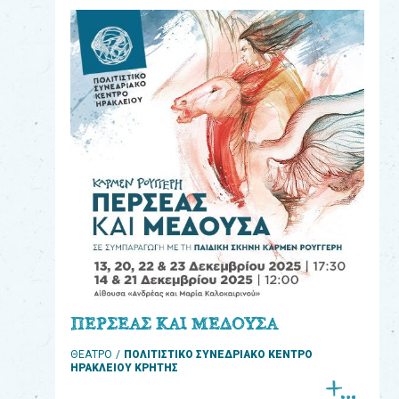
eshop
0
Βιβλία
Εκπαιδευτικά
Παιχνίδια
Παρακολούθηση
παραγγελίας
Έχετε
κωδικό
για
ΠΕΡΣΕΑΣ ΚΑΙ ΜΕΔΟΥΣΑ
download
ΘΕΑΤΡΟ
ΠΟΛΙΤΙΣΤΙΚΟ ΣΥΝΕΔΡΙΑΚΟ ΚΕΝΤΡΟ
μουσικής;
ΗΡΑΚΛΕΙΟΥ ΚΡΗΤΗΣ