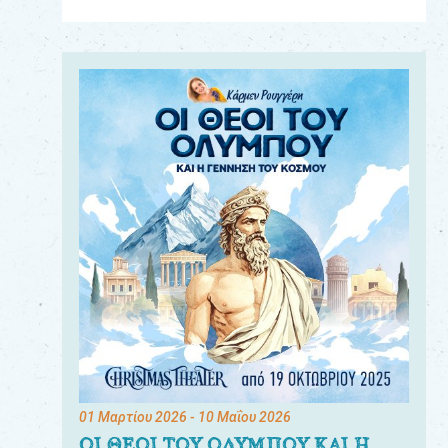
Για
τους:
γονείς
εκπαιδευτικούς
&
συλλόγους
παραγωγούς
&
συνεργάτες
01 Μαρτίου 2026
- 10 Μαΐου 2026
ΟΙ ΘΕΟΙ ΤΟΥ ΟΛΥΜΠΟΥ ΚΑΙ Η