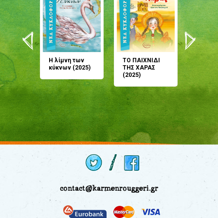
άνη
Η λίμνη των
ΤΟ ΠΑΙΧΝΙΔΙ
Έρχεσαι
άζουσες
κύκνων (2025)
ΤΗΣ ΧΑΡΑΣ
μου; Τ
αμύθι
(2025)
παραμύ
παραμύ
(2024)
contact@karmenrouggeri.gr