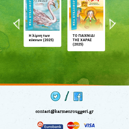
άνη
Η λίμνη των
ΤΟ ΠΑΙΧΝΙΔΙ
Έρχεσαι
άζουσες
κύκνων (2025)
ΤΗΣ ΧΑΡΑΣ
μου; Τ
αμύθι
(2025)
παραμύ
παραμύ
(2024)
contact@karmenrouggeri.gr