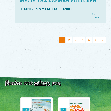
ΜΑΤΙΑ ΤΗΣ ΚΑΡΜΕΝ ΡΟΥΓΓΕΡΗ
ΘΕΑΤΡΟ
ΙΔΡΥΜΑ Μ. ΚΑΚΟΓΙΑΝΝΗΣ
1
2
3
4
5
6
7
βρείτε στο
eshop
μας