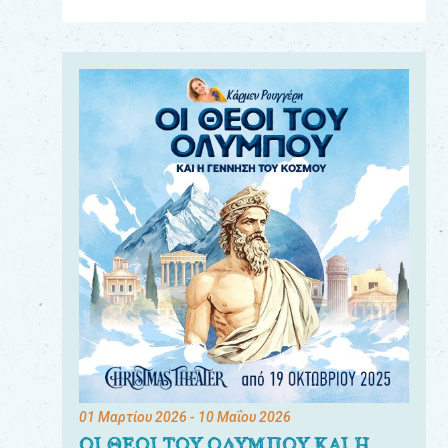
Για
τους:
γονείς
εκπαιδευτικούς
&
συλλόγους
παραγωγούς
&
συνεργάτες
01 Μαρτίου 2026
- 10 Μαΐου 2026
ΟΙ ΘΕΟΙ ΤΟΥ ΟΛΥΜΠΟΥ ΚΑΙ Η