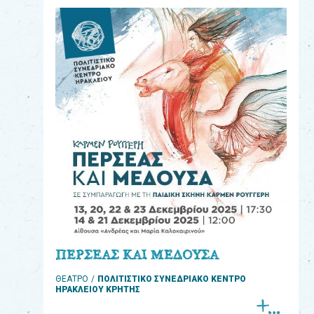
eshop
0
Βιβλία
Εκπαιδευτικά
Παιχνίδια
Παρακολούθηση
παραγγελίας
Έχετε
κωδικό
για
ΠΕΡΣΕΑΣ ΚΑΙ ΜΕΔΟΥΣΑ
download
ΘΕΑΤΡΟ
ΠΟΛΙΤΙΣΤΙΚΟ ΣΥΝΕΔΡΙΑΚΟ ΚΕΝΤΡΟ
μουσικής;
ΗΡΑΚΛΕΙΟΥ ΚΡΗΤΗΣ