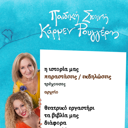
η ιστορία μας
η
παραστάσεις / εκδηλώσεις
ιστορία
μας
τρέχουσες
παραστάσεις
αρχείο
/
εκδηλώσεις
θεατρικό εργαστήρι
τρέχουσες
τα βιβλία μας
διάφορα
αρχείο