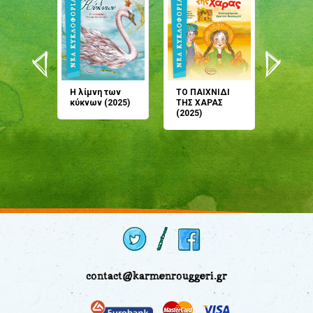
άνη
Η λίμνη των
ΤΟ ΠΑΙΧΝΙΔΙ
Έρχεσαι
άζουσες
κύκνων (2025)
ΤΗΣ ΧΑΡΑΣ
μου; Τ
αμύθι
(2025)
παραμύ
παραμύ
(2024)
contact@karmenrouggeri.gr