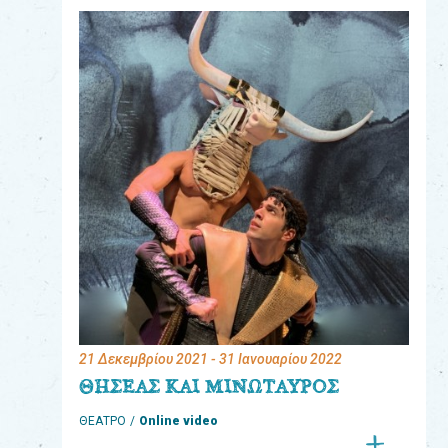
eshop
0
Βιβλία
Εκπαιδευτικά
Παιχνίδια
Παρακολούθηση
παραγγελίας
Έχετε
κωδικό
για
21 Δεκεμβρίου 2021
- 31 Ιανουαρίου 2022
download
ΘΗΣΕΑΣ ΚΑΙ ΜΙΝΩΤΑΥΡΟΣ
μουσικής;
ΘΕΑΤΡΟ
Online video