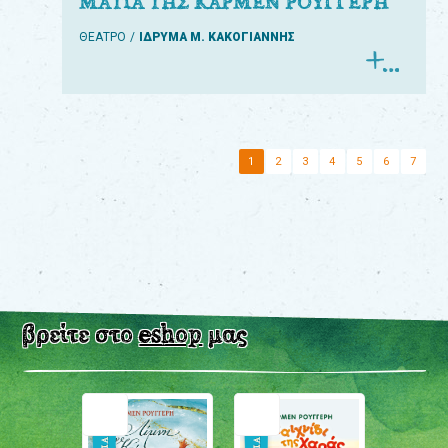
ΜΑΤΙΑ ΤΗΣ ΚΑΡΜΕΝ ΡΟΥΓΓΕΡΗ
ΘΕΑΤΡΟ
ΙΔΡΥΜΑ Μ. ΚΑΚΟΓΙΑΝΝΗΣ
1
2
3
4
5
6
7
βρείτε στο
eshop
μας