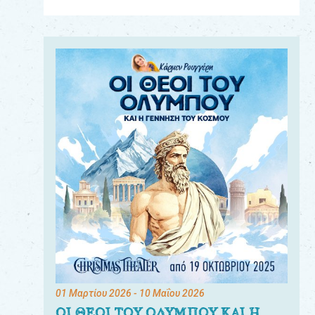
Για
τους:
γονείς
εκπαιδευτικούς
&
συλλόγους
παραγωγούς
&
συνεργάτες
01 Μαρτίου 2026
- 10 Μαΐου 2026
ΟΙ ΘΕΟΙ ΤΟΥ ΟΛΥΜΠΟΥ ΚΑΙ Η