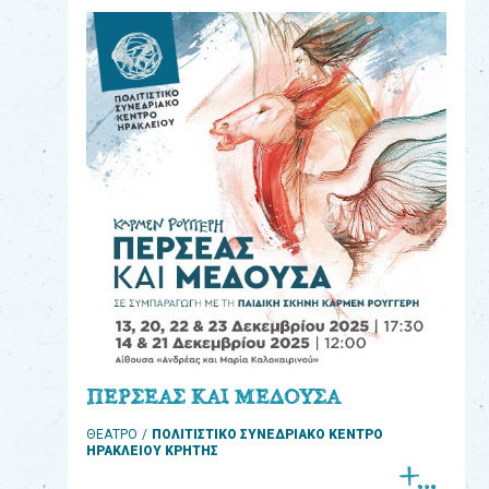
eshop
0
Βιβλία
Εκπαιδευτικά
Παιχνίδια
Παρακολούθηση
παραγγελίας
Έχετε
κωδικό
για
ΠΕΡΣΕΑΣ ΚΑΙ ΜΕΔΟΥΣΑ
download
ΘΕΑΤΡΟ
ΠΟΛΙΤΙΣΤΙΚΟ ΣΥΝΕΔΡΙΑΚΟ ΚΕΝΤΡΟ
μουσικής;
ΗΡΑΚΛΕΙΟΥ ΚΡΗΤΗΣ