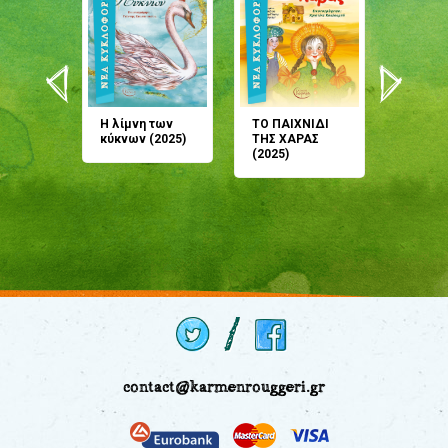
άνη
Η λίμνη των
ΤΟ ΠΑΙΧΝΙΔΙ
Έρχεσαι
άζουσες
κύκνων (2025)
ΤΗΣ ΧΑΡΑΣ
μου; Τ
αμύθι
(2025)
παραμύ
παραμύ
(2024)
contact@karmenrouggeri.gr