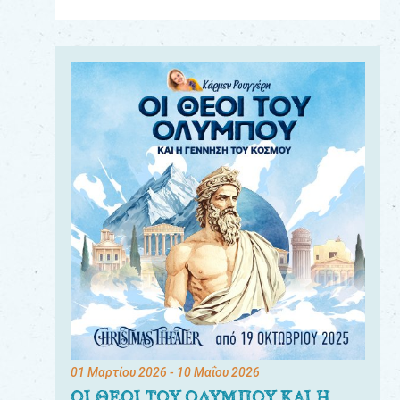
Για
τους:
γονείς
εκπαιδευτικούς
&
συλλόγους
παραγωγούς
&
συνεργάτες
01 Μαρτίου 2026
- 10 Μαΐου 2026
ΟΙ ΘΕΟΙ ΤΟΥ ΟΛΥΜΠΟΥ ΚΑΙ Η