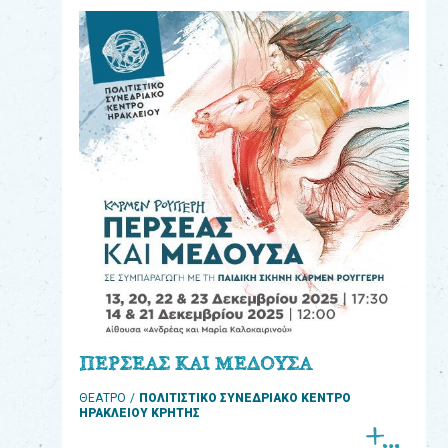
eshop
0
Βιβλία
Εκπαιδευτικά
Παιχνίδια
Παρακολούθηση
παραγγελίας
Έχετε
κωδικό
για
ΠΕΡΣΕΑΣ ΚΑΙ ΜΕΔΟΥΣΑ
download
ΘΕΑΤΡΟ
ΠΟΛΙΤΙΣΤΙΚΟ ΣΥΝΕΔΡΙΑΚΟ ΚΕΝΤΡΟ
μουσικής;
ΗΡΑΚΛΕΙΟΥ ΚΡΗΤΗΣ