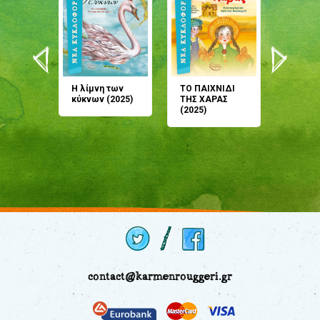
άνη
Η λίμνη των
ΤΟ ΠΑΙΧΝΙΔΙ
Έρχεσαι
άζουσες
κύκνων (2025)
ΤΗΣ ΧΑΡΑΣ
μου; Τ
αμύθι
(2025)
παραμύ
παραμύ
(2024)
contact@karmenrouggeri.gr