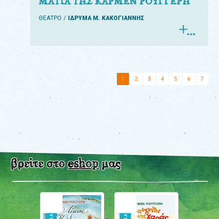
ΜΑΤΙΑ ΤΗΣ ΚΑΡΜΕΝ ΡΟΥΓΓΕΡΗ
ΘΕΑΤΡΟ
ΙΔΡΥΜΑ Μ. ΚΑΚΟΓΙΑΝΝΗΣ
1
2
3
4
5
6
7
βρείτε στο
eshop
μας