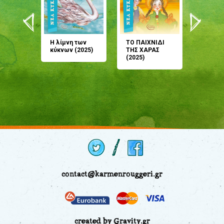
άνη
Η λίμνη των
ΤΟ ΠΑΙΧΝΙΔΙ
Έρχεσαι
άζουσες
κύκνων (2025)
ΤΗΣ ΧΑΡΑΣ
μου; Τ
αμύθι
(2025)
παραμύ
παραμύ
(2024)
contact@karmenrouggeri.gr
created by Gravity.gr