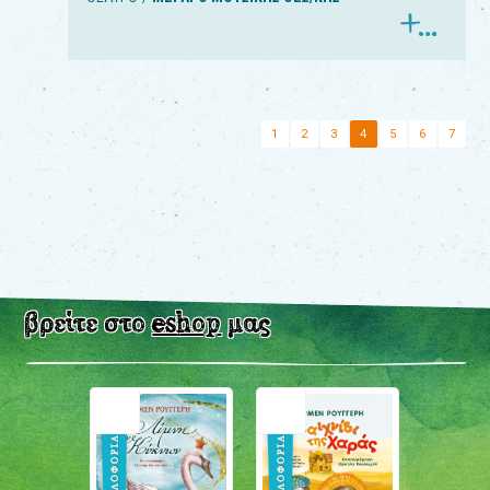
1
2
3
4
5
6
7
βρείτε στο
eshop
μας