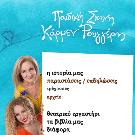
η ιστορία μας
η
παραστάσεις / εκδηλώσεις
ιστορία
μας
τρέχουσες
παραστάσεις
αρχείο
/
εκδηλώσεις
θεατρικό εργαστήρι
τρέχουσες
τα βιβλία μας
διάφορα
αρχείο