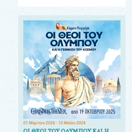
Για
τους:
γονείς
εκπαιδευτικούς
&
συλλόγους
παραγωγούς
&
συνεργάτες
01 Μαρτίου 2026
- 10 Μαΐου 2026
ΟΙ ΘΕΟΙ ΤΟΥ ΟΛΥΜΠΟΥ ΚΑΙ Η