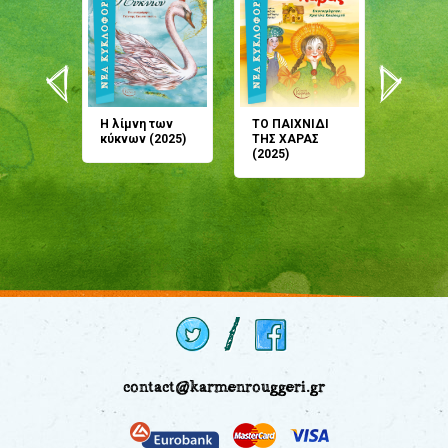
άνη
Η λίμνη των
ΤΟ ΠΑΙΧΝΙΔΙ
Έρχεσαι
άζουσες
κύκνων (2025)
ΤΗΣ ΧΑΡΑΣ
μου; Τ
αμύθι
(2025)
παραμύ
παραμύ
(2024)
contact@karmenrouggeri.gr