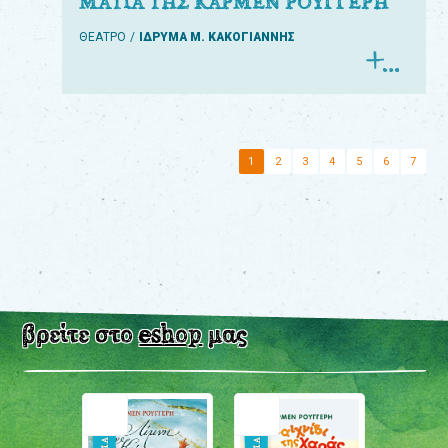
ΜΑΤΙΑ ΤΗΣ ΚΑΡΜΕΝ ΡΟΥΓΓΕΡΗ
ΘΕΑΤΡΟ
ΙΔΡΥΜΑ Μ. ΚΑΚΟΓΙΑΝΝΗΣ
1
2
3
4
5
6
7
βρείτε στο
eshop
μας