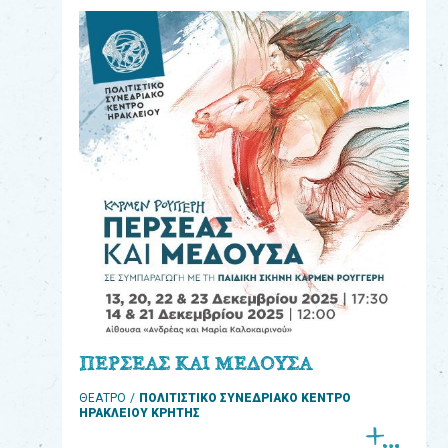
eshop
0
Βιβλία
Εκπαιδευτικά
Παιχνίδια
Παρακολούθηση
παραγγελίας
Έχετε
κωδικό
για
ΠΕΡΣΕΑΣ ΚΑΙ ΜΕΔΟΥΣΑ
download
ΘΕΑΤΡΟ
ΠΟΛΙΤΙΣΤΙΚΟ ΣΥΝΕΔΡΙΑΚΟ ΚΕΝΤΡΟ
μουσικής;
ΗΡΑΚΛΕΙΟΥ ΚΡΗΤΗΣ