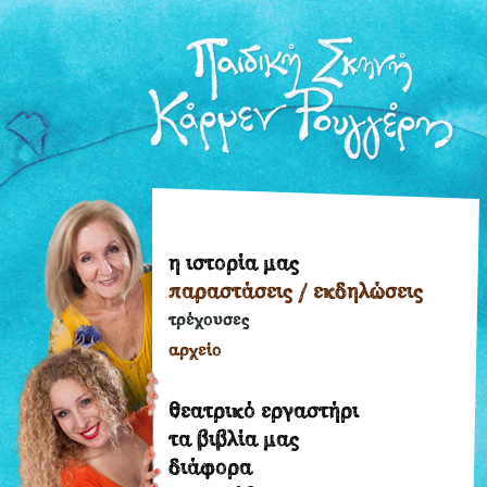
η ιστορία μας
η
παραστάσεις / εκδηλώσεις
ιστορία
μας
τρέχουσες
παραστάσεις
αρχείο
/
εκδηλώσεις
θεατρικό εργαστήρι
τρέχουσες
τα βιβλία μας
διάφορα
αρχείο