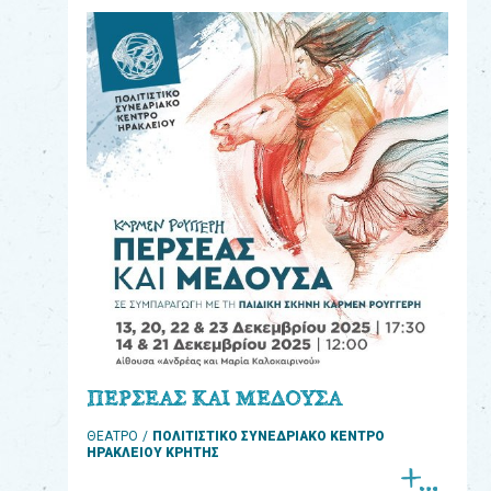
eshop
0
Βιβλία
Εκπαιδευτικά
Παιχνίδια
Παρακολούθηση
παραγγελίας
Έχετε
κωδικό
για
ΠΕΡΣΕΑΣ ΚΑΙ ΜΕΔΟΥΣΑ
download
ΘΕΑΤΡΟ
ΠΟΛΙΤΙΣΤΙΚΟ ΣΥΝΕΔΡΙΑΚΟ ΚΕΝΤΡΟ
μουσικής;
ΗΡΑΚΛΕΙΟΥ ΚΡΗΤΗΣ