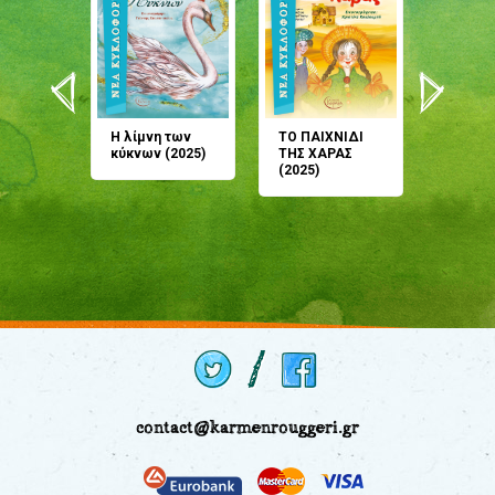
άνη
Η λίμνη των
ΤΟ ΠΑΙΧΝΙΔΙ
Έρχεσαι
άζουσες
κύκνων (2025)
ΤΗΣ ΧΑΡΑΣ
μου; Τ
αμύθι
(2025)
παραμύ
παραμύ
(2024)
contact@karmenrouggeri.gr