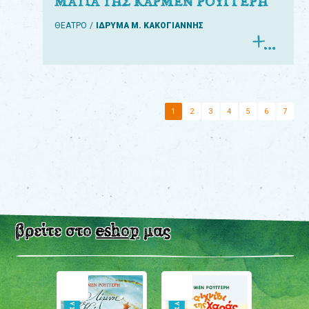
ΜΑΤΙΑ ΤΗΣ ΚΑΡΜΕΝ ΡΟΥΓΓΕΡΗ
ΘΕΑΤΡΟ
ΙΔΡΥΜΑ Μ. ΚΑΚΟΓΙΑΝΝΗΣ
1
2
3
4
5
6
7
βρείτε στο
eshop
μας