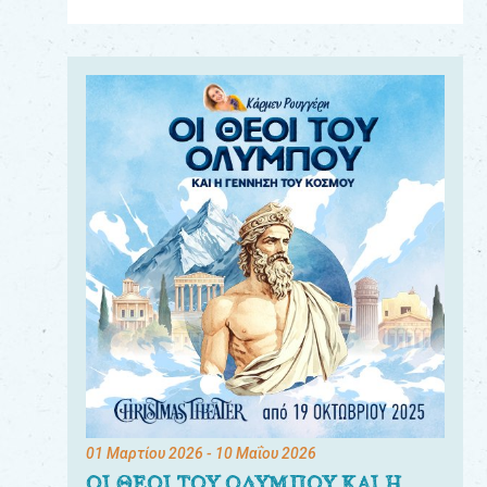
Για
τους:
γονείς
εκπαιδευτικούς
&
συλλόγους
παραγωγούς
&
συνεργάτες
01 Μαρτίου 2026
- 10 Μαΐου 2026
ΟΙ ΘΕΟΙ ΤΟΥ ΟΛΥΜΠΟΥ ΚΑΙ Η