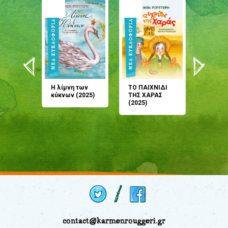
άνη
Η λίμνη των
ΤΟ ΠΑΙΧΝΙΔΙ
Έρχεσαι
άζουσες
κύκνων (2025)
ΤΗΣ ΧΑΡΑΣ
μου; Τ
αμύθι
(2025)
παραμύ
παραμύ
(2024)
contact@karmenrouggeri.gr