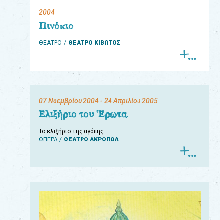
2004
eshop
Πινόκιο
0
ΘΕΑΤΡΟ
ΘΕΑΤΡΟ ΚΙΒΩΤΟΣ
Βιβλία
Εκπαιδευτικά
Παιχνίδια
07 Νοεμβρίου 2004
- 24 Απριλίου 2005
Παρακολούθηση
Ελιξήριο του Έρωτα
παραγγελίας
Το ελιξήριο της αγάπης
ΟΠΕΡΑ
ΘΕΑΤΡΟ ΑΚΡΟΠΟΛ
Έχετε
κωδικό
για
download
μουσικής;