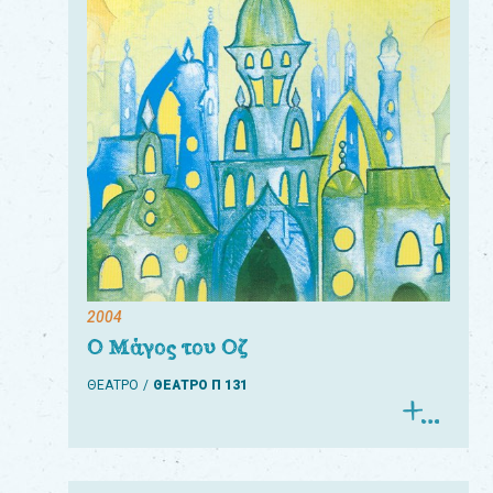
Για
τους:
γονείς
εκπαιδευτικούς
&
συλλόγους
παραγωγούς
&
2004
συνεργάτες
Ο Μάγος του Οζ
ΘΕΑΤΡΟ
ΘΕΑΤΡΟ Π 131