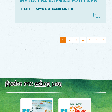
ΜΑΤΙΑ ΤΗΣ ΚΑΡΜΕΝ ΡΟΥΓΓΕΡΗ
ΘΕΑΤΡΟ
ΙΔΡΥΜΑ Μ. ΚΑΚΟΓΙΑΝΝΗΣ
1
2
3
4
5
6
7
βρείτε στο
eshop
μας