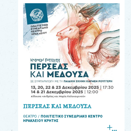
eshop
0
Βιβλία
Εκπαιδευτικά
Παιχνίδια
Παρακολούθηση
παραγγελίας
Έχετε
κωδικό
για
ΠΕΡΣΕΑΣ ΚΑΙ ΜΕΔΟΥΣΑ
download
ΘΕΑΤΡΟ
ΠΟΛΙΤΙΣΤΙΚΟ ΣΥΝΕΔΡΙΑΚΟ ΚΕΝΤΡΟ
μουσικής;
ΗΡΑΚΛΕΙΟΥ ΚΡΗΤΗΣ