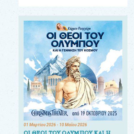
Για
τους:
γονείς
εκπαιδευτικούς
&
συλλόγους
παραγωγούς
&
συνεργάτες
01 Μαρτίου 2026
- 10 Μαΐου 2026
ΟΙ ΘΕΟΙ ΤΟΥ ΟΛΥΜΠΟΥ ΚΑΙ Η