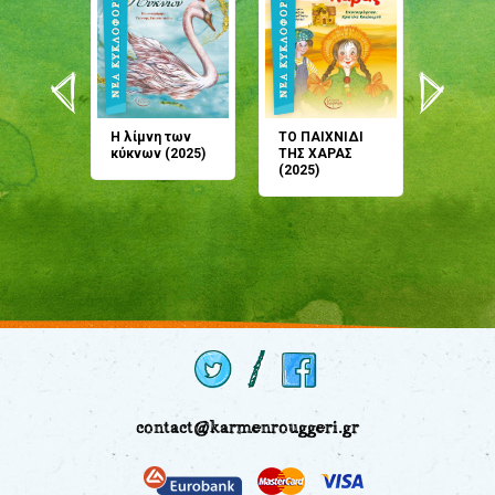
άνη
Η λίμνη των
ΤΟ ΠΑΙΧΝΙΔΙ
Έρχεσαι
άζουσες
κύκνων (2025)
ΤΗΣ ΧΑΡΑΣ
μου; Τ
αμύθι
(2025)
παραμύ
παραμύ
(2024)
contact@karmenrouggeri.gr