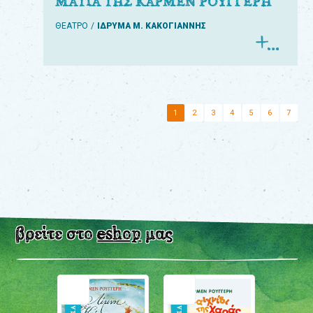
ΜΑΤΙΑ ΤΗΣ ΚΑΡΜΕΝ ΡΟΥΓΓΕΡΗ
ΘΕΑΤΡΟ
ΙΔΡΥΜΑ Μ. ΚΑΚΟΓΙΑΝΝΗΣ
1
2
3
4
5
6
7
βρείτε στο
eshop
μας