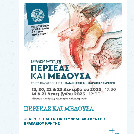
eshop
0
Βιβλία
Εκπαιδευτικά
Παιχνίδια
Παρακολούθηση
παραγγελίας
Έχετε
κωδικό
για
ΠΕΡΣΕΑΣ ΚΑΙ ΜΕΔΟΥΣΑ
download
ΘΕΑΤΡΟ
ΠΟΛΙΤΙΣΤΙΚΟ ΣΥΝΕΔΡΙΑΚΟ ΚΕΝΤΡΟ
μουσικής;
ΗΡΑΚΛΕΙΟΥ ΚΡΗΤΗΣ