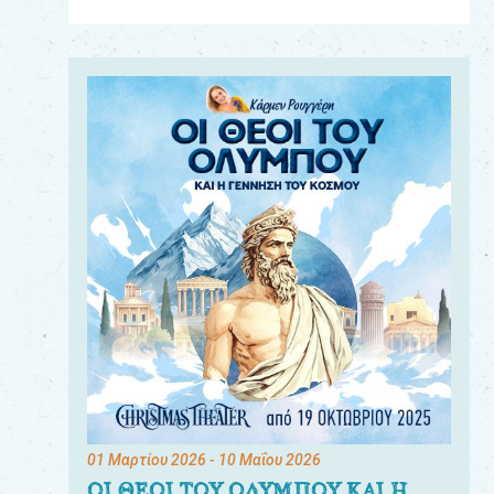
Για
τους:
γονείς
εκπαιδευτικούς
&
συλλόγους
παραγωγούς
&
συνεργάτες
01 Μαρτίου 2026
- 10 Μαΐου 2026
ΟΙ ΘΕΟΙ ΤΟΥ ΟΛΥΜΠΟΥ ΚΑΙ Η