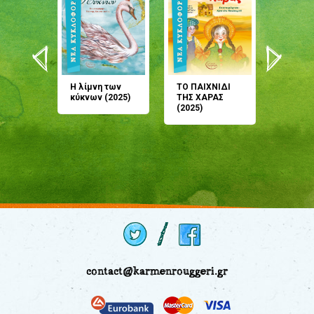
άνη
Η λίμνη των
ΤΟ ΠΑΙΧΝΙΔΙ
Έρχεσαι
άζουσες
κύκνων (2025)
ΤΗΣ ΧΑΡΑΣ
μου; Τ
αμύθι
(2025)
παραμύ
παραμύ
(2024)
contact@karmenrouggeri.gr