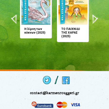
άνη
Η λίμνη των
ΤΟ ΠΑΙΧΝΙΔΙ
Έρχεσαι
άζουσες
κύκνων (2025)
ΤΗΣ ΧΑΡΑΣ
μου; Τ
αμύθι
(2025)
παραμύ
παραμύ
(2024)
contact@karmenrouggeri.gr