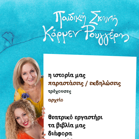
η ιστορία μας
η
παραστάσεις / εκδηλώσεις
ιστορία
μας
τρέχουσες
παραστάσεις
αρχείο
/
εκδηλώσεις
θεατρικό εργαστήρι
τρέχουσες
τα βιβλία μας
διάφορα
αρχείο