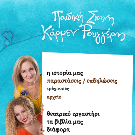
η ιστορία μας
η
παραστάσεις / εκδηλώσεις
ιστορία
μας
τρέχουσες
παραστάσεις
αρχείο
/
εκδηλώσεις
θεατρικό εργαστήρι
τρέχουσες
τα βιβλία μας
διάφορα
αρχείο