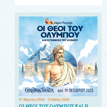
Για
τους:
γονείς
εκπαιδευτικούς
&
συλλόγους
παραγωγούς
&
συνεργάτες
01 Μαρτίου 2026
- 10 Μαΐου 2026
ΟΙ ΘΕΟΙ ΤΟΥ ΟΛΥΜΠΟΥ ΚΑΙ Η