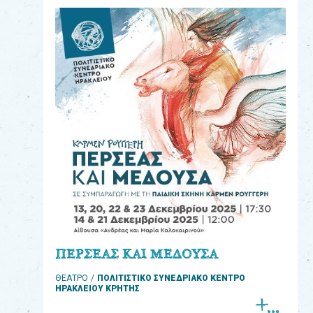
eshop
0
Βιβλία
Εκπαιδευτικά
Παιχνίδια
Παρακολούθηση
παραγγελίας
Έχετε
κωδικό
για
ΠΕΡΣΕΑΣ ΚΑΙ ΜΕΔΟΥΣΑ
download
ΘΕΑΤΡΟ
ΠΟΛΙΤΙΣΤΙΚΟ ΣΥΝΕΔΡΙΑΚΟ ΚΕΝΤΡΟ
μουσικής;
ΗΡΑΚΛΕΙΟΥ ΚΡΗΤΗΣ