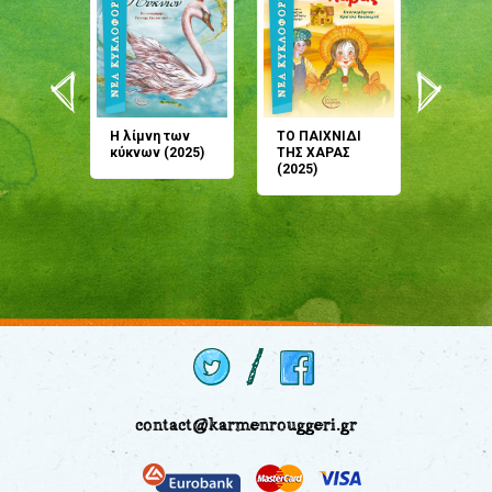
άνη
Η λίμνη των
ΤΟ ΠΑΙΧΝΙΔΙ
Έρχεσαι
άζουσες
κύκνων (2025)
ΤΗΣ ΧΑΡΑΣ
μου; Τ
αμύθι
(2025)
παραμύ
παραμύ
(2024)
contact@karmenrouggeri.gr