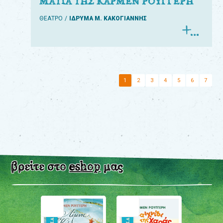
ΜΑΤΙΑ ΤΗΣ ΚΑΡΜΕΝ ΡΟΥΓΓΕΡΗ
ΘΕΑΤΡΟ
ΙΔΡΥΜΑ Μ. ΚΑΚΟΓΙΑΝΝΗΣ
1
2
3
4
5
6
7
βρείτε στο
eshop
μας