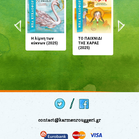
άνη
Η λίμνη των
ΤΟ ΠΑΙΧΝΙΔΙ
Έρχεσαι
άζουσες
κύκνων (2025)
ΤΗΣ ΧΑΡΑΣ
μου; Τ
αμύθι
(2025)
παραμύ
παραμύ
(2024)
contact@karmenrouggeri.gr