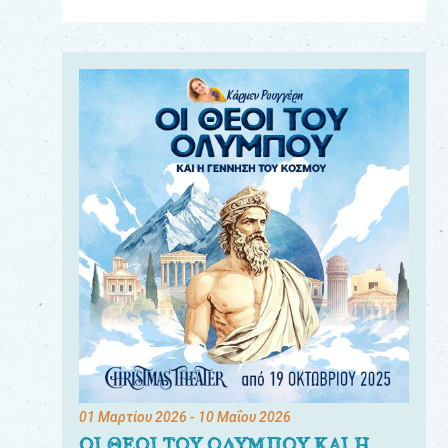
Για
τους:
γονείς
εκπαιδευτικούς
&
συλλόγους
παραγωγούς
&
συνεργάτες
01 Μαρτίου 2026
- 10 Μαΐου 2026
ΟΙ ΘΕΟΙ ΤΟΥ ΟΛΥΜΠΟΥ ΚΑΙ Η