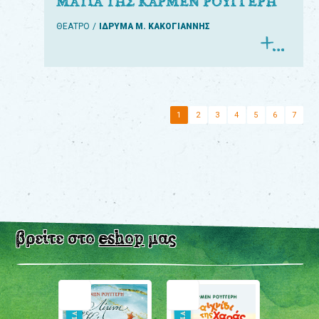
ΜΑΤΙΑ ΤΗΣ ΚΑΡΜΕΝ ΡΟΥΓΓΕΡΗ
ΘΕΑΤΡΟ
ΙΔΡΥΜΑ Μ. ΚΑΚΟΓΙΑΝΝΗΣ
1
2
3
4
5
6
7
βρείτε στο
eshop
μας