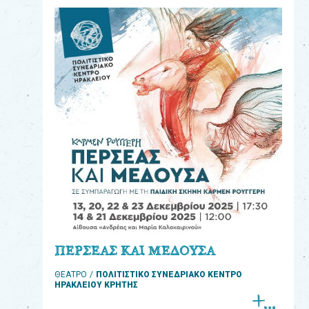
eshop
0
Βιβλία
Εκπαιδευτικά
Παιχνίδια
Παρακολούθηση
παραγγελίας
Έχετε
κωδικό
για
ΠΕΡΣΕΑΣ ΚΑΙ ΜΕΔΟΥΣΑ
download
ΘΕΑΤΡΟ
ΠΟΛΙΤΙΣΤΙΚΟ ΣΥΝΕΔΡΙΑΚΟ ΚΕΝΤΡΟ
μουσικής;
ΗΡΑΚΛΕΙΟΥ ΚΡΗΤΗΣ