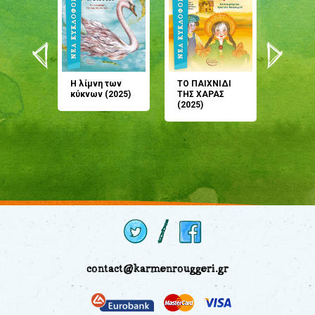
άνη
Η λίμνη των
ΤΟ ΠΑΙΧΝΙΔΙ
Έρχεσαι
άζουσες
κύκνων (2025)
ΤΗΣ ΧΑΡΑΣ
μου; Τ
αμύθι
(2025)
παραμύ
παραμύ
(2024)
contact@karmenrouggeri.gr