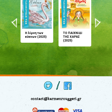
άνη
Η λίμνη των
ΤΟ ΠΑΙΧΝΙΔΙ
Έρχεσαι
άζουσες
κύκνων (2025)
ΤΗΣ ΧΑΡΑΣ
μου; Τ
αμύθι
(2025)
παραμύ
παραμύ
(2024)
contact@karmenrouggeri.gr