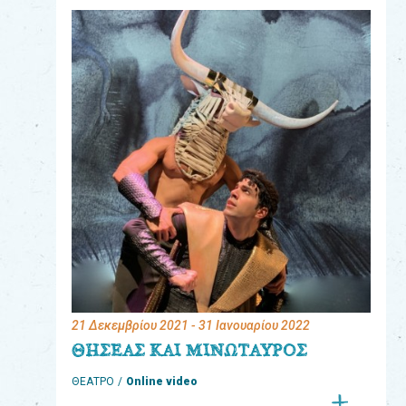
eshop
0
Βιβλία
Εκπαιδευτικά
Παιχνίδια
Παρακολούθηση
παραγγελίας
Έχετε
κωδικό
για
21 Δεκεμβρίου 2021
- 31 Ιανουαρίου 2022
download
ΘΗΣΕΑΣ ΚΑΙ ΜΙΝΩΤΑΥΡΟΣ
μουσικής;
ΘΕΑΤΡΟ
Online video