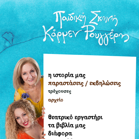
η ιστορία μας
η
παραστάσεις / εκδηλώσεις
ιστορία
μας
τρέχουσες
παραστάσεις
αρχείο
/
εκδηλώσεις
θεατρικό εργαστήρι
τρέχουσες
τα βιβλία μας
διάφορα
αρχείο