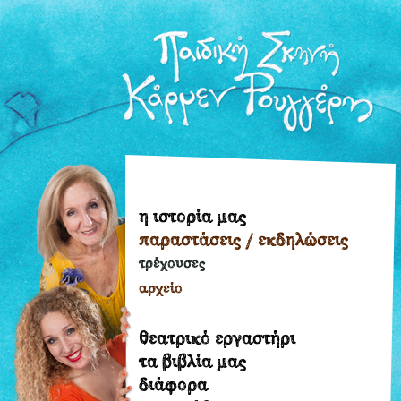
η ιστορία μας
η
παραστάσεις / εκδηλώσεις
ιστορία
μας
τρέχουσες
παραστάσεις
αρχείο
/
εκδηλώσεις
θεατρικό εργαστήρι
τρέχουσες
τα βιβλία μας
διάφορα
αρχείο