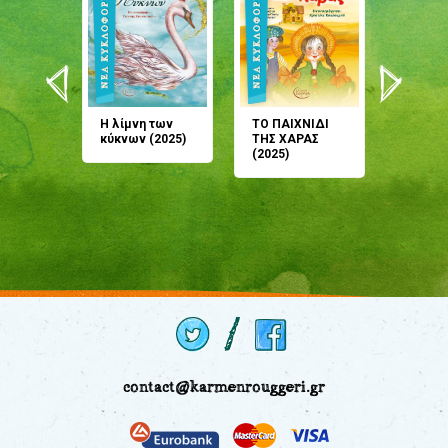
άνη
Η λίμνη των
ΤΟ ΠΑΙΧΝΙΔΙ
Έρχεσαι
άζουσες
κύκνων (2025)
ΤΗΣ ΧΑΡΑΣ
μου; Τ
αμύθι
(2025)
παραμύ
παραμύ
(2024)
contact@karmenrouggeri.gr