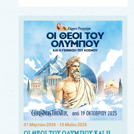
Για
τους:
γονείς
εκπαιδευτικούς
&
συλλόγους
παραγωγούς
&
συνεργάτες
01 Μαρτίου 2026
- 10 Μαΐου 2026
ΟΙ ΘΕΟΙ ΤΟΥ ΟΛΥΜΠΟΥ ΚΑΙ Η