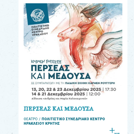
eshop
0
Βιβλία
Εκπαιδευτικά
Παιχνίδια
Παρακολούθηση
παραγγελίας
Έχετε
κωδικό
για
ΠΕΡΣΕΑΣ ΚΑΙ ΜΕΔΟΥΣΑ
download
ΘΕΑΤΡΟ
ΠΟΛΙΤΙΣΤΙΚΟ ΣΥΝΕΔΡΙΑΚΟ ΚΕΝΤΡΟ
μουσικής;
ΗΡΑΚΛΕΙΟΥ ΚΡΗΤΗΣ