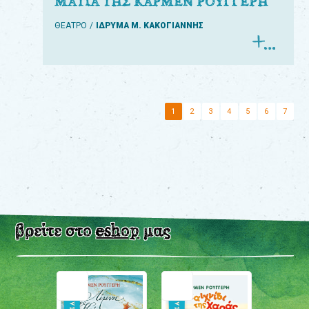
ΜΑΤΙΑ ΤΗΣ ΚΑΡΜΕΝ ΡΟΥΓΓΕΡΗ
ΘΕΑΤΡΟ
ΙΔΡΥΜΑ Μ. ΚΑΚΟΓΙΑΝΝΗΣ
1
2
3
4
5
6
7
βρείτε στο
eshop
μας