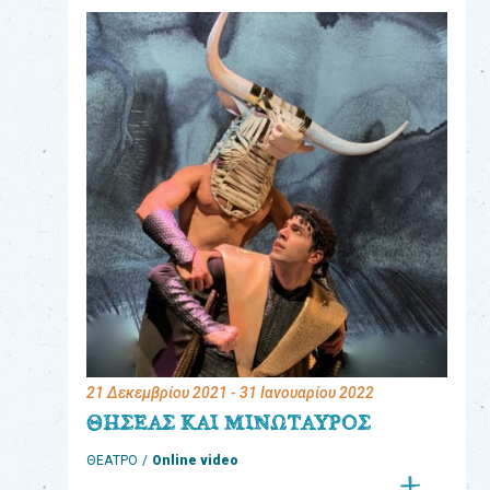
eshop
0
Βιβλία
Εκπαιδευτικά
Παιχνίδια
Παρακολούθηση
παραγγελίας
Έχετε
κωδικό
για
21 Δεκεμβρίου 2021
- 31 Ιανουαρίου 2022
download
ΘΗΣΕΑΣ ΚΑΙ ΜΙΝΩΤΑΥΡΟΣ
μουσικής;
ΘΕΑΤΡΟ
Online video