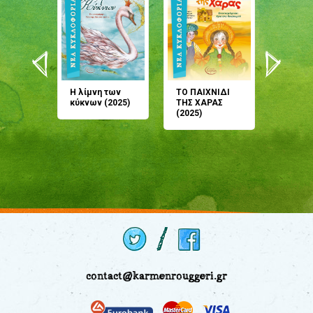
άνη
Η λίμνη των
ΤΟ ΠΑΙΧΝΙΔΙ
Έρχεσαι
άζουσες
κύκνων (2025)
ΤΗΣ ΧΑΡΑΣ
μου; Τ
αμύθι
(2025)
παραμύ
παραμύ
(2024)
contact@karmenrouggeri.gr