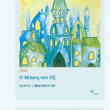
Για
τους:
γονείς
εκπαιδευτικούς
&
συλλόγους
παραγωγούς
&
2004
συνεργάτες
Ο Μάγος του Οζ
ΘΕΑΤΡΟ
ΘΕΑΤΡΟ Π 131