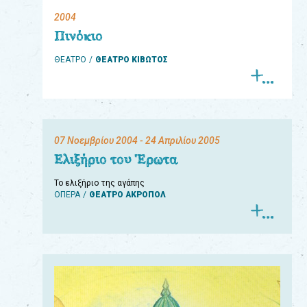
2004
eshop
Πινόκιο
0
ΘΕΑΤΡΟ
ΘΕΑΤΡΟ ΚΙΒΩΤΟΣ
Βιβλία
Εκπαιδευτικά
Παιχνίδια
07 Νοεμβρίου 2004
- 24 Απριλίου 2005
Παρακολούθηση
Ελιξήριο του Έρωτα
παραγγελίας
Το ελιξήριο της αγάπης
ΟΠΕΡΑ
ΘΕΑΤΡΟ ΑΚΡΟΠΟΛ
Έχετε
κωδικό
για
download
μουσικής;