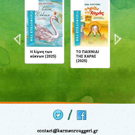
άνη
Η λίμνη των
ΤΟ ΠΑΙΧΝΙΔΙ
Έρχεσαι
άζουσες
κύκνων (2025)
ΤΗΣ ΧΑΡΑΣ
μου; Τ
αμύθι
(2025)
παραμύ
παραμύ
(2024)
contact@karmenrouggeri.gr