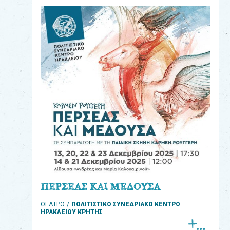
eshop
0
Βιβλία
Εκπαιδευτικά
Παιχνίδια
Παρακολούθηση
παραγγελίας
Έχετε
κωδικό
για
ΠΕΡΣΕΑΣ ΚΑΙ ΜΕΔΟΥΣΑ
download
ΘΕΑΤΡΟ
ΠΟΛΙΤΙΣΤΙΚΟ ΣΥΝΕΔΡΙΑΚΟ ΚΕΝΤΡΟ
μουσικής;
ΗΡΑΚΛΕΙΟΥ ΚΡΗΤΗΣ