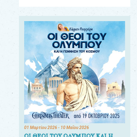
Για
τους:
γονείς
εκπαιδευτικούς
&
συλλόγους
παραγωγούς
&
συνεργάτες
01 Μαρτίου 2026
- 10 Μαΐου 2026
ΟΙ ΘΕΟΙ ΤΟΥ ΟΛΥΜΠΟΥ ΚΑΙ Η