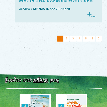
ΜΑΤΙΑ ΤΗΣ ΚΑΡΜΕΝ ΡΟΥΓΓΕΡΗ
ΘΕΑΤΡΟ
ΙΔΡΥΜΑ Μ. ΚΑΚΟΓΙΑΝΝΗΣ
1
2
3
4
5
6
7
βρείτε στο
eshop
μας