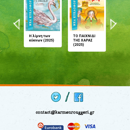
άνη
Η λίμνη των
ΤΟ ΠΑΙΧΝΙΔΙ
Έρχεσαι
άζουσες
κύκνων (2025)
ΤΗΣ ΧΑΡΑΣ
μου; Τ
αμύθι
(2025)
παραμύ
παραμύ
(2024)
contact@karmenrouggeri.gr