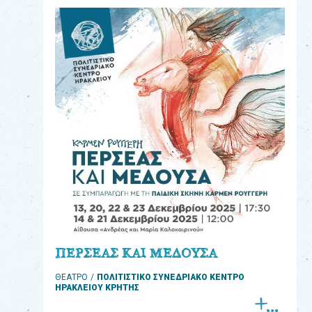
eshop
0
Βιβλία
Εκπαιδευτικά
Παιχνίδια
Παρακολούθηση
παραγγελίας
Έχετε
κωδικό
για
ΠΕΡΣΕΑΣ ΚΑΙ ΜΕΔΟΥΣΑ
download
ΘΕΑΤΡΟ
ΠΟΛΙΤΙΣΤΙΚΟ ΣΥΝΕΔΡΙΑΚΟ ΚΕΝΤΡΟ
μουσικής;
ΗΡΑΚΛΕΙΟΥ ΚΡΗΤΗΣ