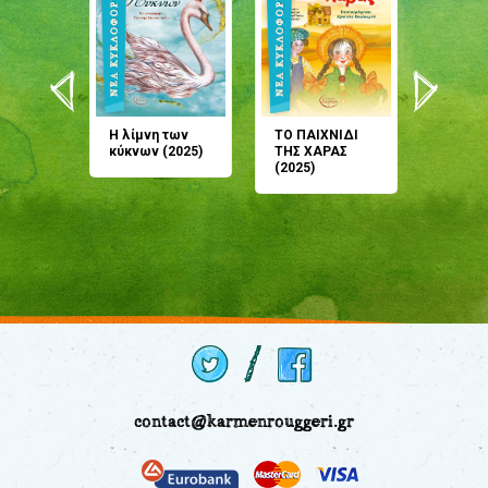
άνη
Η λίμνη των
ΤΟ ΠΑΙΧΝΙΔΙ
Έρχεσαι
άζουσες
κύκνων (2025)
ΤΗΣ ΧΑΡΑΣ
μου; Τ
αμύθι
(2025)
παραμύ
παραμύ
(2024)
contact@karmenrouggeri.gr