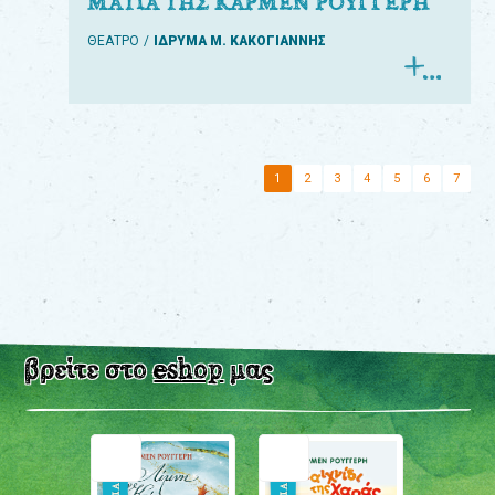
ΜΑΤΙΑ ΤΗΣ ΚΑΡΜΕΝ ΡΟΥΓΓΕΡΗ
ΘΕΑΤΡΟ
ΙΔΡΥΜΑ Μ. ΚΑΚΟΓΙΑΝΝΗΣ
1
2
3
4
5
6
7
βρείτε στο
eshop
μας