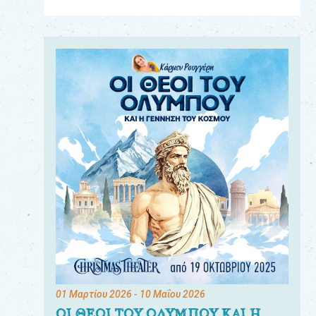
Για
τους:
γονείς
εκπαιδευτικούς
&
συλλόγους
παραγωγούς
&
συνεργάτες
01 Μαρτίου 2026
- 10 Μαΐου 2026
ΟΙ ΘΕΟΙ ΤΟΥ ΟΛΥΜΠΟΥ ΚΑΙ Η