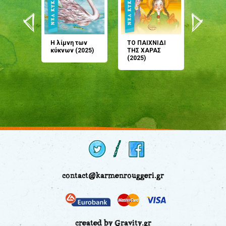
άνη
Η λίμνη των
ΤΟ ΠΑΙΧΝΙΔΙ
Έρχεσαι
άζουσες
κύκνων (2025)
ΤΗΣ ΧΑΡΑΣ
μου; Τ
αμύθι
(2025)
παραμύ
παραμύ
(2024)
contact@karmenrouggeri.gr
created by Gravity.gr