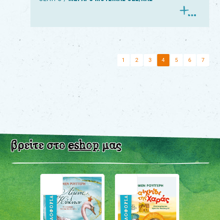
1
2
3
4
5
6
7
βρείτε στο
eshop
μας