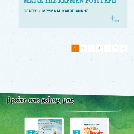
ΜΑΤΙΑ ΤΗΣ ΚΑΡΜΕΝ ΡΟΥΓΓΕΡΗ
ΘΕΑΤΡΟ
ΙΔΡΥΜΑ Μ. ΚΑΚΟΓΙΑΝΝΗΣ
1
2
3
4
5
6
7
βρείτε στο
eshop
μας