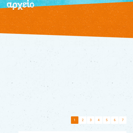
αρχείο
/
εκδηλώσεις
τρέχουσες
αρχείο
θεατρικό
εργαστήρι
τα
βιβλία
μας
διάφορα
παραμύθια
τα
νέα
μας
επικοινωνία
1
2
3
4
5
6
7