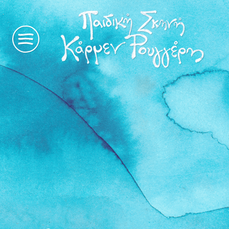
η
ιστορία
μας
παραστάσεις