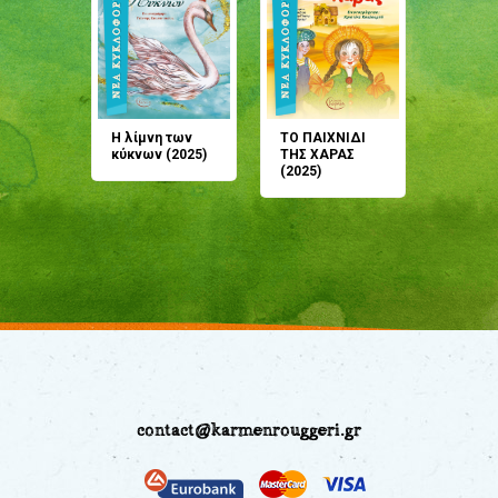
άνη
Η λίμνη των
ΤΟ ΠΑΙΧΝΙΔΙ
Έρχεσαι
άζουσες
κύκνων (2025)
ΤΗΣ ΧΑΡΑΣ
μου; Τ
αμύθι
(2025)
παραμύ
παραμύ
(2024)
contact@karmenrouggeri.gr