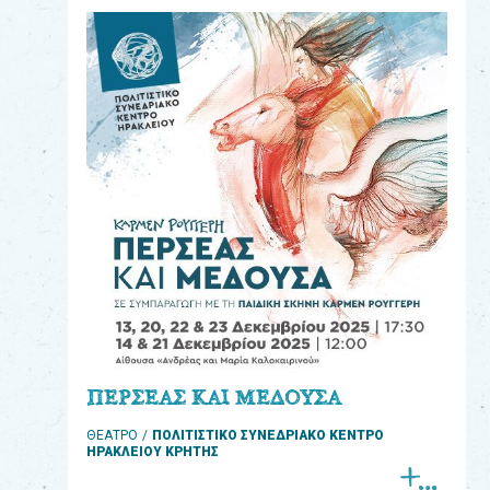
eshop
0
Βιβλία
Εκπαιδευτικά
Παιχνίδια
Παρακολούθηση
παραγγελίας
Έχετε
κωδικό
για
ΠΕΡΣΕΑΣ ΚΑΙ ΜΕΔΟΥΣΑ
download
ΘΕΑΤΡΟ
ΠΟΛΙΤΙΣΤΙΚΟ ΣΥΝΕΔΡΙΑΚΟ ΚΕΝΤΡΟ
μουσικής;
ΗΡΑΚΛΕΙΟΥ ΚΡΗΤΗΣ