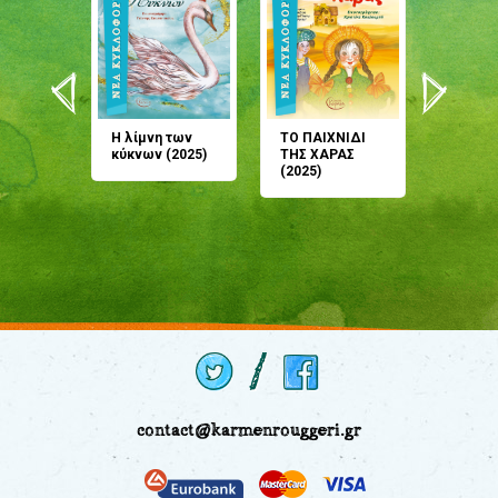
άνη
Η λίμνη των
ΤΟ ΠΑΙΧΝΙΔΙ
Έρχεσαι
άζουσες
κύκνων (2025)
ΤΗΣ ΧΑΡΑΣ
μου; Τ
αμύθι
(2025)
παραμύ
παραμύ
(2024)
contact@karmenrouggeri.gr