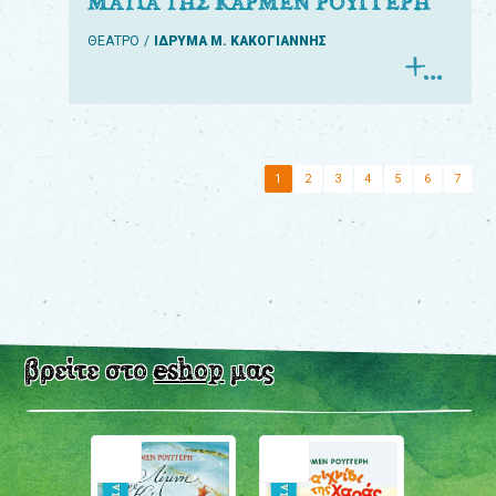
ΜΑΤΙΑ ΤΗΣ ΚΑΡΜΕΝ ΡΟΥΓΓΕΡΗ
ΘΕΑΤΡΟ
ΙΔΡΥΜΑ Μ. ΚΑΚΟΓΙΑΝΝΗΣ
1
2
3
4
5
6
7
βρείτε στο
eshop
μας