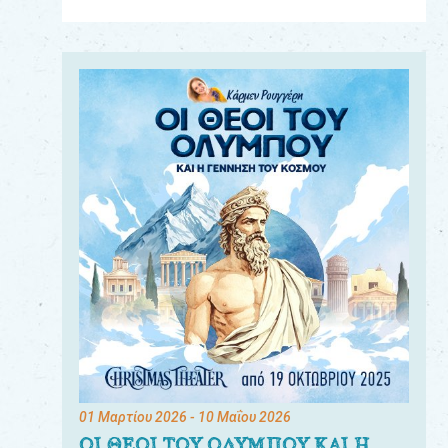
Για
τους:
γονείς
εκπαιδευτικούς
&
συλλόγους
παραγωγούς
&
συνεργάτες
01 Μαρτίου 2026
- 10 Μαΐου 2026
ΟΙ ΘΕΟΙ ΤΟΥ ΟΛΥΜΠΟΥ ΚΑΙ Η