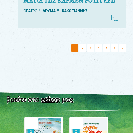
ΜΑΤΙΑ ΤΗΣ ΚΑΡΜΕΝ ΡΟΥΓΓΕΡΗ
ΘΕΑΤΡΟ
ΙΔΡΥΜΑ Μ. ΚΑΚΟΓΙΑΝΝΗΣ
1
2
3
4
5
6
7
βρείτε στο
eshop
μας