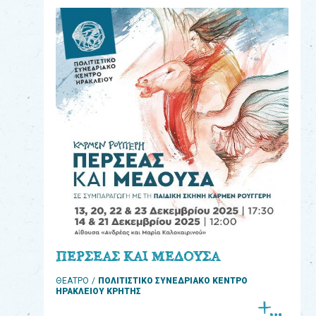
eshop
0
Βιβλία
Εκπαιδευτικά
Παιχνίδια
Παρακολούθηση
παραγγελίας
Έχετε
κωδικό
για
ΠΕΡΣΕΑΣ ΚΑΙ ΜΕΔΟΥΣΑ
download
ΘΕΑΤΡΟ
ΠΟΛΙΤΙΣΤΙΚΟ ΣΥΝΕΔΡΙΑΚΟ ΚΕΝΤΡΟ
μουσικής;
ΗΡΑΚΛΕΙΟΥ ΚΡΗΤΗΣ