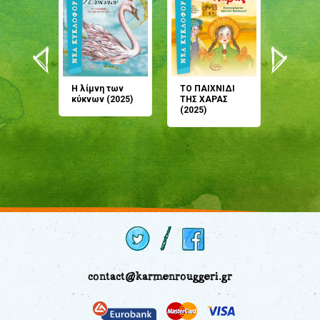
άνη
Η λίμνη των
ΤΟ ΠΑΙΧΝΙΔΙ
Έρχεσαι
άζουσες
κύκνων (2025)
ΤΗΣ ΧΑΡΑΣ
μου; Τ
αμύθι
(2025)
παραμύ
παραμύ
(2024)
contact@karmenrouggeri.gr