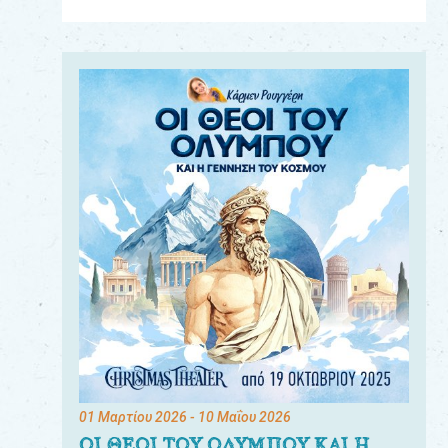
Για
τους:
γονείς
εκπαιδευτικούς
&
συλλόγους
παραγωγούς
&
συνεργάτες
01 Μαρτίου 2026
- 10 Μαΐου 2026
ΟΙ ΘΕΟΙ ΤΟΥ ΟΛΥΜΠΟΥ ΚΑΙ Η