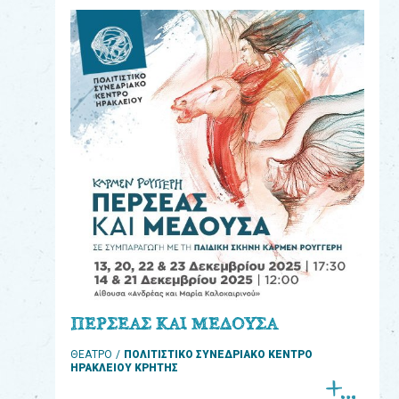
eshop
0
Βιβλία
Εκπαιδευτικά
Παιχνίδια
Παρακολούθηση
παραγγελίας
Έχετε
κωδικό
για
ΠΕΡΣΕΑΣ ΚΑΙ ΜΕΔΟΥΣΑ
download
ΘΕΑΤΡΟ
ΠΟΛΙΤΙΣΤΙΚΟ ΣΥΝΕΔΡΙΑΚΟ ΚΕΝΤΡΟ
μουσικής;
ΗΡΑΚΛΕΙΟΥ ΚΡΗΤΗΣ