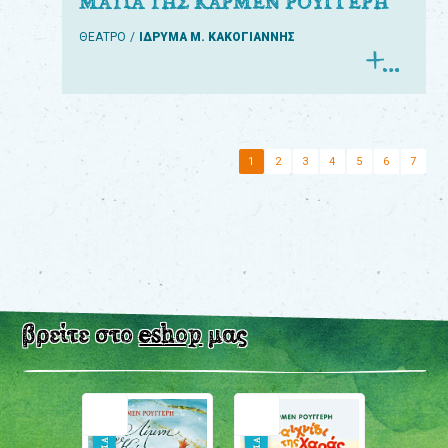
ΜΑΤΙΑ ΤΗΣ ΚΑΡΜΕΝ ΡΟΥΓΓΕΡΗ
ΘΕΑΤΡΟ
ΙΔΡΥΜΑ Μ. ΚΑΚΟΓΙΑΝΝΗΣ
1
2
3
4
5
6
7
βρείτε στο
eshop
μας