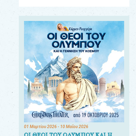
Για
τους:
γονείς
εκπαιδευτικούς
&
συλλόγους
παραγωγούς
&
συνεργάτες
01 Μαρτίου 2026
- 10 Μαΐου 2026
ΟΙ ΘΕΟΙ ΤΟΥ ΟΛΥΜΠΟΥ ΚΑΙ Η