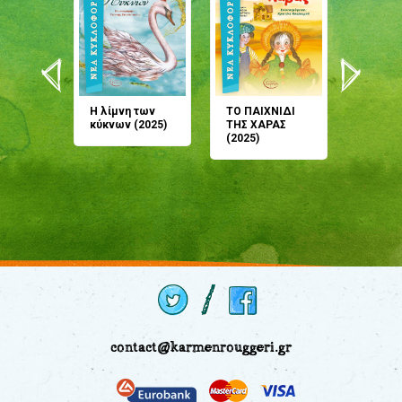
άνη
Η λίμνη των
ΤΟ ΠΑΙΧΝΙΔΙ
Έρχεσαι
άζουσες
κύκνων (2025)
ΤΗΣ ΧΑΡΑΣ
μου; Τ
αμύθι
(2025)
παραμύ
παραμύ
(2024)
contact@karmenrouggeri.gr