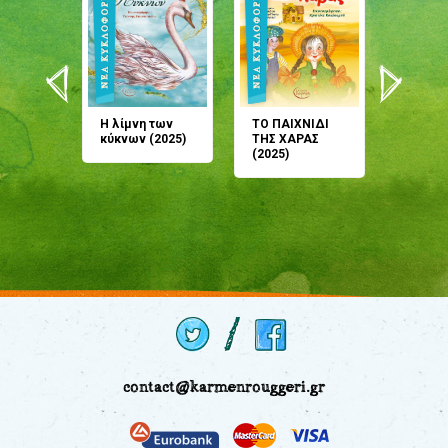
άνη
Η λίμνη των
ΤΟ ΠΑΙΧΝΙΔΙ
Έρχεσαι
άζουσες
κύκνων (2025)
ΤΗΣ ΧΑΡΑΣ
μου; Τ
αμύθι
(2025)
παραμύ
παραμύ
(2024)
contact@karmenrouggeri.gr