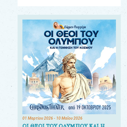
Για
τους:
γονείς
εκπαιδευτικούς
&
συλλόγους
παραγωγούς
&
συνεργάτες
01 Μαρτίου 2026
- 10 Μαΐου 2026
ΟΙ ΘΕΟΙ ΤΟΥ ΟΛΥΜΠΟΥ ΚΑΙ Η