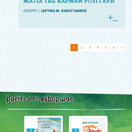
ΜΑΤΙΑ ΤΗΣ ΚΑΡΜΕΝ ΡΟΥΓΓΕΡΗ
ΘΕΑΤΡΟ
ΙΔΡΥΜΑ Μ. ΚΑΚΟΓΙΑΝΝΗΣ
1
2
3
4
5
6
7
βρείτε στο
eshop
μας