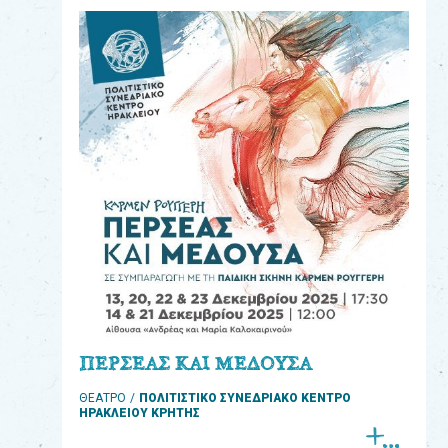
eshop
0
Βιβλία
Εκπαιδευτικά
Παιχνίδια
Παρακολούθηση
παραγγελίας
Έχετε
κωδικό
για
ΠΕΡΣΕΑΣ ΚΑΙ ΜΕΔΟΥΣΑ
download
ΘΕΑΤΡΟ
ΠΟΛΙΤΙΣΤΙΚΟ ΣΥΝΕΔΡΙΑΚΟ ΚΕΝΤΡΟ
μουσικής;
ΗΡΑΚΛΕΙΟΥ ΚΡΗΤΗΣ