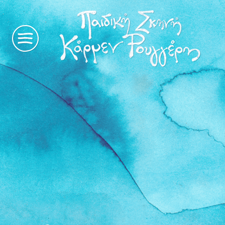
η
ιστορία
μας
παραστάσεις