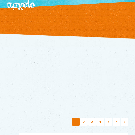
αρχείο
/
εκδηλώσεις
τρέχουσες
αρχείο
θεατρικό
εργαστήρι
τα
βιβλία
μας
διάφορα
παραμύθια
τα
νέα
μας
επικοινωνία
1
2
3
4
5
6
7