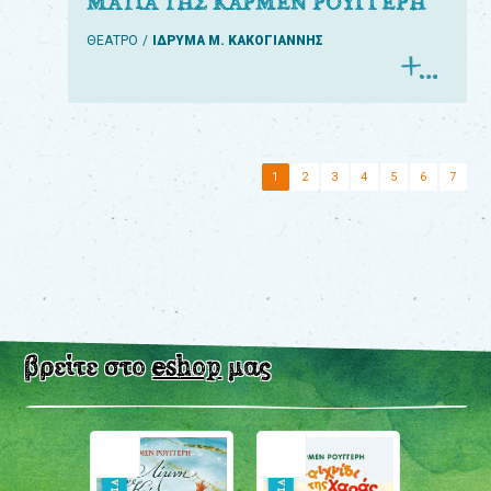
ΜΑΤΙΑ ΤΗΣ ΚΑΡΜΕΝ ΡΟΥΓΓΕΡΗ
ΘΕΑΤΡΟ
ΙΔΡΥΜΑ Μ. ΚΑΚΟΓΙΑΝΝΗΣ
1
2
3
4
5
6
7
βρείτε στο
eshop
μας