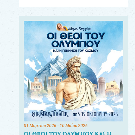
Για
τους:
γονείς
εκπαιδευτικούς
&
συλλόγους
παραγωγούς
&
συνεργάτες
01 Μαρτίου 2026
- 10 Μαΐου 2026
ΟΙ ΘΕΟΙ ΤΟΥ ΟΛΥΜΠΟΥ ΚΑΙ Η