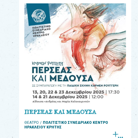
eshop
0
Βιβλία
Εκπαιδευτικά
Παιχνίδια
Παρακολούθηση
παραγγελίας
Έχετε
κωδικό
για
ΠΕΡΣΕΑΣ ΚΑΙ ΜΕΔΟΥΣΑ
download
ΘΕΑΤΡΟ
ΠΟΛΙΤΙΣΤΙΚΟ ΣΥΝΕΔΡΙΑΚΟ ΚΕΝΤΡΟ
μουσικής;
ΗΡΑΚΛΕΙΟΥ ΚΡΗΤΗΣ