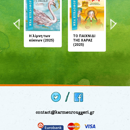
άνη
Η λίμνη των
ΤΟ ΠΑΙΧΝΙΔΙ
Έρχεσαι
άζουσες
κύκνων (2025)
ΤΗΣ ΧΑΡΑΣ
μου; Τ
αμύθι
(2025)
παραμύ
παραμύ
(2024)
contact@karmenrouggeri.gr