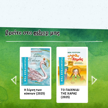
βρείτε στο
eshop
μας
άνη
Η λίμνη των
ΤΟ ΠΑΙΧΝΙΔΙ
Έρχεσαι
άζουσες
κύκνων (2025)
ΤΗΣ ΧΑΡΑΣ
μου; Τ
αμύθι
(2025)
παραμύ
παραμύ
(2024)