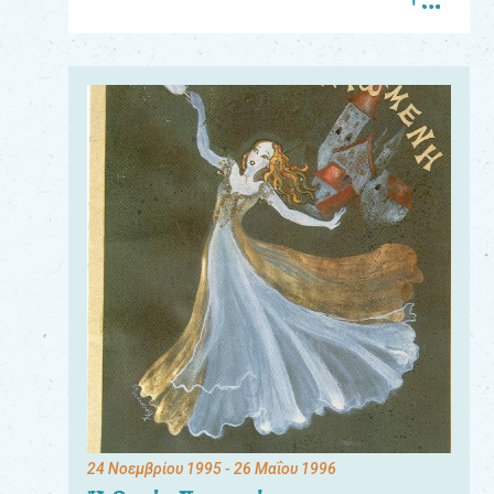
Για
τους:
γονείς
εκπαιδευτικούς
&
συλλόγους
παραγωγούς
&
συνεργάτες
24 Νοεμβρίου 1995
- 26 Μαΐου 1996