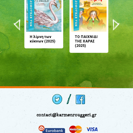
άνη
Η λίμνη των
ΤΟ ΠΑΙΧΝΙΔΙ
Έρχεσαι
άζουσες
κύκνων (2025)
ΤΗΣ ΧΑΡΑΣ
μου; Τ
αμύθι
(2025)
παραμύ
παραμύ
(2024)
contact@karmenrouggeri.gr