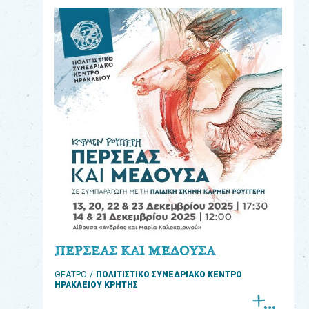
eshop
0
Βιβλία
Εκπαιδευτικά
Παιχνίδια
Παρακολούθηση
παραγγελίας
Έχετε
κωδικό
για
ΠΕΡΣΕΑΣ ΚΑΙ ΜΕΔΟΥΣΑ
download
ΘΕΑΤΡΟ
ΠΟΛΙΤΙΣΤΙΚΟ ΣΥΝΕΔΡΙΑΚΟ ΚΕΝΤΡΟ
μουσικής;
ΗΡΑΚΛΕΙΟΥ ΚΡΗΤΗΣ