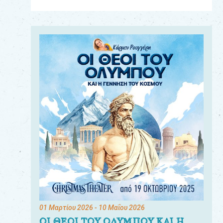
Για
τους:
γονείς
εκπαιδευτικούς
&
συλλόγους
παραγωγούς
&
συνεργάτες
01 Μαρτίου 2026
- 10 Μαΐου 2026
ΟΙ ΘΕΟΙ ΤΟΥ ΟΛΥΜΠΟΥ ΚΑΙ Η