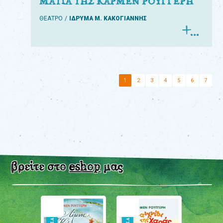
ΜΑΤΙΑ ΤΗΣ ΚΑΡΜΕΝ ΡΟΥΓΓΕΡΗ
ΘΕΑΤΡΟ
ΙΔΡΥΜΑ Μ. ΚΑΚΟΓΙΑΝΝΗΣ
1
2
3
4
5
6
7
βρείτε στο
eshop
μας