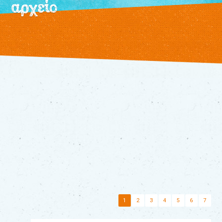
αρχείο
/
εκδηλώσεις
τρέχουσες
αρχείο
θεατρικό
εργαστήρι
τα
βιβλία
μας
διάφορα
παραμύθια
τα
νέα
μας
επικοινωνία
1
2
3
4
5
6
7