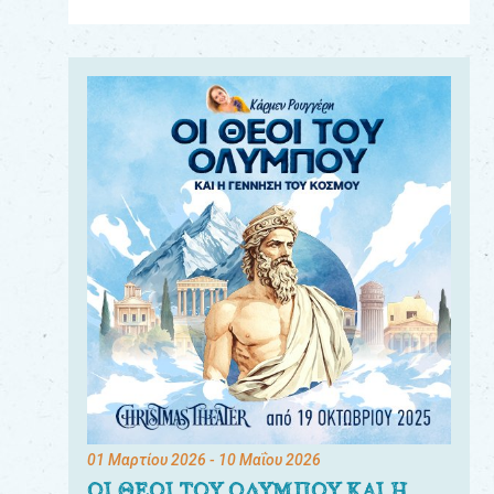
Για
τους:
γονείς
εκπαιδευτικούς
&
συλλόγους
παραγωγούς
&
συνεργάτες
01 Μαρτίου 2026
- 10 Μαΐου 2026
ΟΙ ΘΕΟΙ ΤΟΥ ΟΛΥΜΠΟΥ ΚΑΙ Η