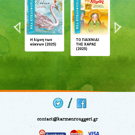
άνη
Η λίμνη των
ΤΟ ΠΑΙΧΝΙΔΙ
Έρχεσαι
άζουσες
κύκνων (2025)
ΤΗΣ ΧΑΡΑΣ
μου; Τ
αμύθι
(2025)
παραμύ
παραμύ
(2024)
contact@karmenrouggeri.gr