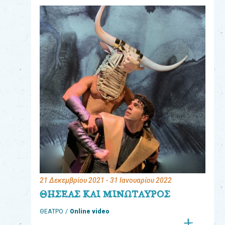
eshop
0
Βιβλία
Εκπαιδευτικά
Παιχνίδια
Παρακολούθηση
παραγγελίας
Έχετε
κωδικό
για
21 Δεκεμβρίου 2021
- 31 Ιανουαρίου 2022
download
ΘΗΣΕΑΣ ΚΑΙ ΜΙΝΩΤΑΥΡΟΣ
μουσικής;
ΘΕΑΤΡΟ
Online video