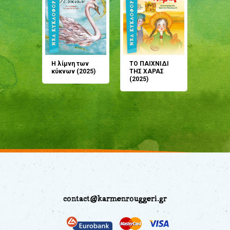
άνη
Η λίμνη των
ΤΟ ΠΑΙΧΝΙΔΙ
Έρχεσαι
άζουσες
κύκνων (2025)
ΤΗΣ ΧΑΡΑΣ
μου; Τ
αμύθι
(2025)
παραμύ
παραμύ
(2024)
contact@karmenrouggeri.gr