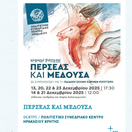
eshop
0
Βιβλία
Εκπαιδευτικά
Παιχνίδια
Παρακολούθηση
παραγγελίας
Έχετε
κωδικό
για
ΠΕΡΣΕΑΣ ΚΑΙ ΜΕΔΟΥΣΑ
download
ΘΕΑΤΡΟ
ΠΟΛΙΤΙΣΤΙΚΟ ΣΥΝΕΔΡΙΑΚΟ ΚΕΝΤΡΟ
μουσικής;
ΗΡΑΚΛΕΙΟΥ ΚΡΗΤΗΣ