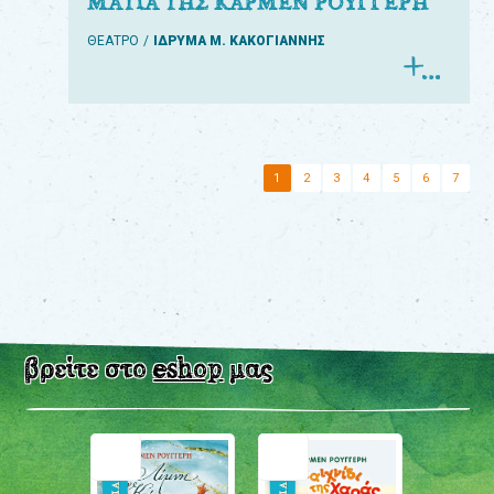
ΜΑΤΙΑ ΤΗΣ ΚΑΡΜΕΝ ΡΟΥΓΓΕΡΗ
ΘΕΑΤΡΟ
ΙΔΡΥΜΑ Μ. ΚΑΚΟΓΙΑΝΝΗΣ
1
2
3
4
5
6
7
βρείτε στο
eshop
μας