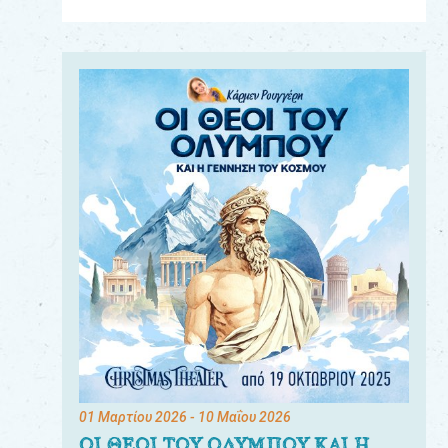
Για
τους:
γονείς
εκπαιδευτικούς
&
συλλόγους
παραγωγούς
&
συνεργάτες
01 Μαρτίου 2026
- 10 Μαΐου 2026
ΟΙ ΘΕΟΙ ΤΟΥ ΟΛΥΜΠΟΥ ΚΑΙ Η