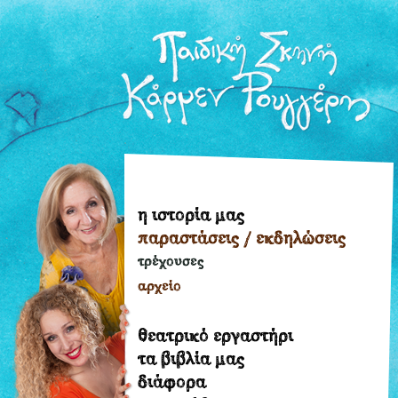
η ιστορία μας
η
παραστάσεις / εκδηλώσεις
ιστορία
μας
τρέχουσες
παραστάσεις
αρχείο
/
εκδηλώσεις
θεατρικό εργαστήρι
τρέχουσες
τα βιβλία μας
διάφορα
αρχείο