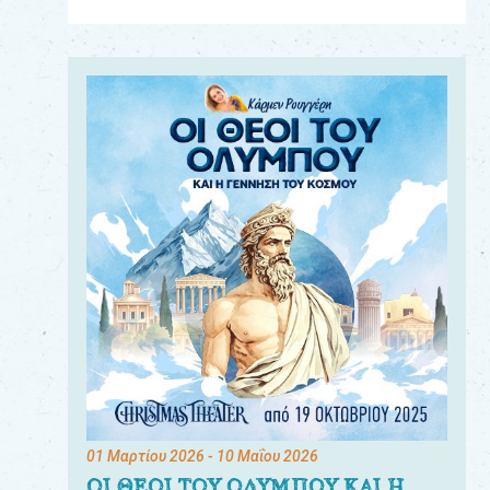
Για
τους:
γονείς
εκπαιδευτικούς
&
συλλόγους
παραγωγούς
&
συνεργάτες
01 Μαρτίου 2026
- 10 Μαΐου 2026
ΟΙ ΘΕΟΙ ΤΟΥ ΟΛΥΜΠΟΥ ΚΑΙ Η