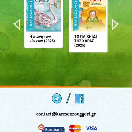
άνη
Η λίμνη των
ΤΟ ΠΑΙΧΝΙΔΙ
Έρχεσαι
άζουσες
κύκνων (2025)
ΤΗΣ ΧΑΡΑΣ
μου; Τ
αμύθι
(2025)
παραμύ
παραμύ
(2024)
contact@karmenrouggeri.gr