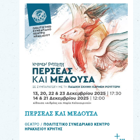
eshop
0
Βιβλία
Εκπαιδευτικά
Παιχνίδια
Παρακολούθηση
παραγγελίας
Έχετε
κωδικό
για
ΠΕΡΣΕΑΣ ΚΑΙ ΜΕΔΟΥΣΑ
download
ΘΕΑΤΡΟ
ΠΟΛΙΤΙΣΤΙΚΟ ΣΥΝΕΔΡΙΑΚΟ ΚΕΝΤΡΟ
μουσικής;
ΗΡΑΚΛΕΙΟΥ ΚΡΗΤΗΣ