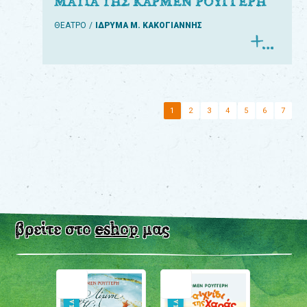
ΜΑΤΙΑ ΤΗΣ ΚΑΡΜΕΝ ΡΟΥΓΓΕΡΗ
ΘΕΑΤΡΟ
ΙΔΡΥΜΑ Μ. ΚΑΚΟΓΙΑΝΝΗΣ
1
2
3
4
5
6
7
βρείτε στο
eshop
μας