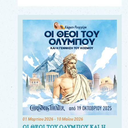
Για
τους:
γονείς
εκπαιδευτικούς
&
συλλόγους
παραγωγούς
&
συνεργάτες
01 Μαρτίου 2026
- 10 Μαΐου 2026
ΟΙ ΘΕΟΙ ΤΟΥ ΟΛΥΜΠΟΥ ΚΑΙ Η