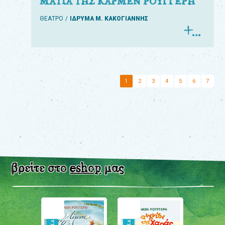
ΜΑΤΙΑ ΤΗΣ ΚΑΡΜΕΝ ΡΟΥΓΓΕΡΗ
ΘΕΑΤΡΟ
ΙΔΡΥΜΑ Μ. ΚΑΚΟΓΙΑΝΝΗΣ
1
2
3
4
5
6
7
βρείτε στο
eshop
μας