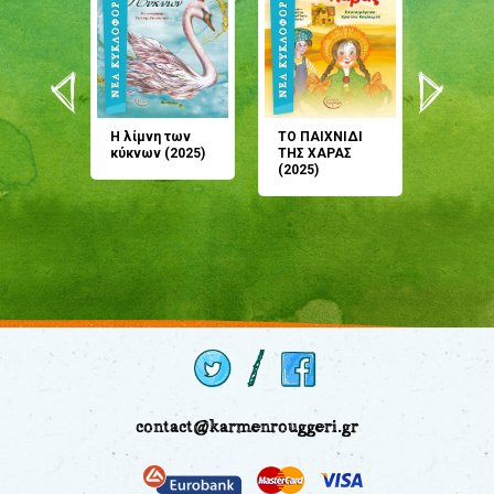
άνη
Η λίμνη των
ΤΟ ΠΑΙΧΝΙΔΙ
Έρχεσαι
άζουσες
κύκνων (2025)
ΤΗΣ ΧΑΡΑΣ
μου; Τ
αμύθι
(2025)
παραμύ
παραμύ
(2024)
contact@karmenrouggeri.gr