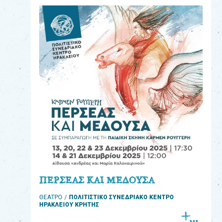
eshop
0
Βιβλία
Εκπαιδευτικά
Παιχνίδια
Παρακολούθηση
παραγγελίας
Έχετε
κωδικό
για
ΠΕΡΣΕΑΣ ΚΑΙ ΜΕΔΟΥΣΑ
download
ΘΕΑΤΡΟ
ΠΟΛΙΤΙΣΤΙΚΟ ΣΥΝΕΔΡΙΑΚΟ ΚΕΝΤΡΟ
μουσικής;
ΗΡΑΚΛΕΙΟΥ ΚΡΗΤΗΣ