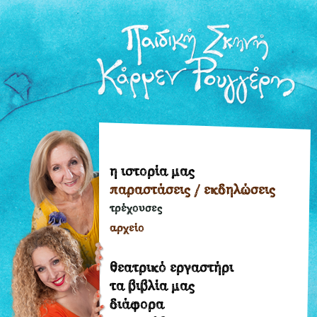
η ιστορία μας
η
παραστάσεις / εκδηλώσεις
ιστορία
μας
τρέχουσες
παραστάσεις
αρχείο
/
εκδηλώσεις
θεατρικό εργαστήρι
τρέχουσες
τα βιβλία μας
διάφορα
αρχείο