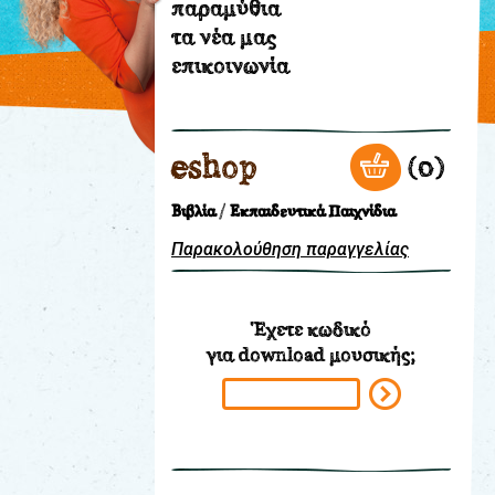
παραμύθια
τα νέα μας
θεατρικό
επικοινωνία
εργαστήρι
τα
βιβλία
μας
eshop
0
διάφορα
παραμύθια
Βιβλία
Εκπαιδευτικά Παιχνίδια
τα
Παρακολούθηση παραγγελίας
νέα
μας
επικοινωνία
Έχετε κωδικό
για download μουσικής;
eshop