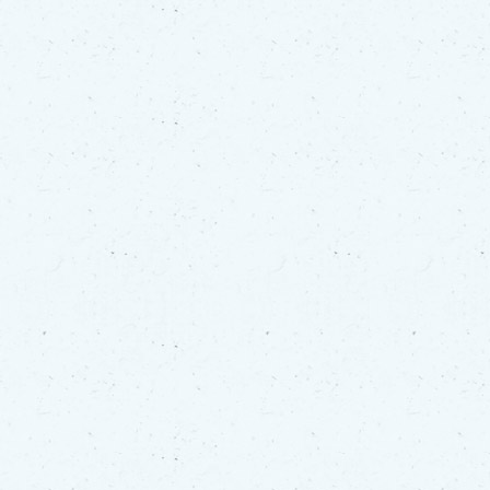
Για
τους:
γονείς
εκπαιδευτικούς
&
συλλόγους
παραγωγούς
&
συνεργάτες