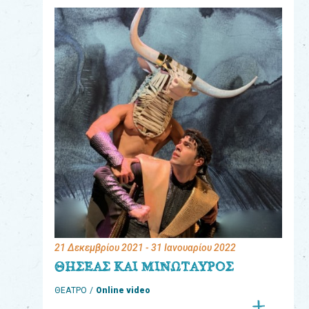
eshop
0
Βιβλία
Εκπαιδευτικά
Παιχνίδια
Παρακολούθηση
παραγγελίας
Έχετε
κωδικό
για
21 Δεκεμβρίου 2021
- 31 Ιανουαρίου 2022
download
ΘΗΣΕΑΣ ΚΑΙ ΜΙΝΩΤΑΥΡΟΣ
μουσικής;
ΘΕΑΤΡΟ
Online video