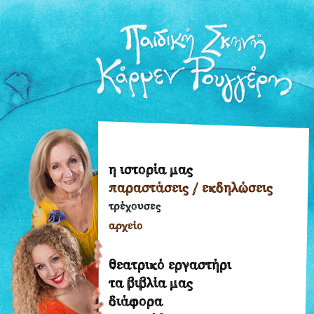
η ιστορία μας
η
παραστάσεις / εκδηλώσεις
ιστορία
μας
τρέχουσες
παραστάσεις
αρχείο
/
εκδηλώσεις
θεατρικό εργαστήρι
τρέχουσες
τα βιβλία μας
διάφορα
αρχείο